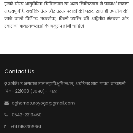
हमारे योग्य आयुर्वेदिक चिकित्सक या अन्य चिकित्सक से परामर्श करना
महत्वपूर्ण है, क्योंकि तेल और तरल पदार्थों की पसंद, साथ ही उपयोग की
जाने वाली विशिष्ट तकनीक, किसी व्यक्ति की अद्वितीय संरचना और
स्वास्थ्य आवश्यकताओं के अनुरूप होनी चाहिए।
Contact Us
अघोरेश्वर भगवान राम महाविभूति स्थल, अघोरेश्वर घाट, पड़ाव, वाराणसी
पिन- 221008 (उ०प्र०)- भारत
aghornaturoyoga@gmail.com
0542-2319460
+91 9153396661