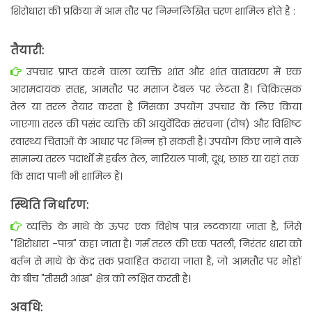
शिरोधारा की प्रक्रिया में आम तौर पर निम्नलिखित चरण शामिल होते हैं :
तैयारी:
उपचार प्राप्त करने वाला व्यक्ति शांत और शांत वातावरण में एक
आरामदायक सतह, आमतौर पर मसाज टेबल पर लेटता है। चिकित्सक
तेल या तरल तैयार करता है जिसका उपयोग उपचार के लिए किया
जाएगा। तरल की पसंद व्यक्ति की आयुर्वेदिक संरचना (दोष) और विशिष्ट
स्वास्थ्य चिंताओं के आधार पर भिन्न हो सकती है। उपयोग किए जाने वाले
सामान्य तरल पदार्थों में हर्बल तेल, नारियल पानी, दूध, छाछ या यहां तक ​​
कि सादा पानी भी शामिल हैं।
स्थिति निर्धारण:
व्यक्ति के माथे के ऊपर एक विशेष पात्र लटकाया जाता है, जिसे
"शिरोधारा -पात्र" कहा जाता है। गर्म तरल की एक पतली, निरंतर धारा को
बर्तन से माथे के केंद्र तक प्रवाहित कराया जाता है, जो आमतौर पर भौंहों
के बीच "तीसरी आंख" क्षेत्र को लक्षित करती है।
अवधि: